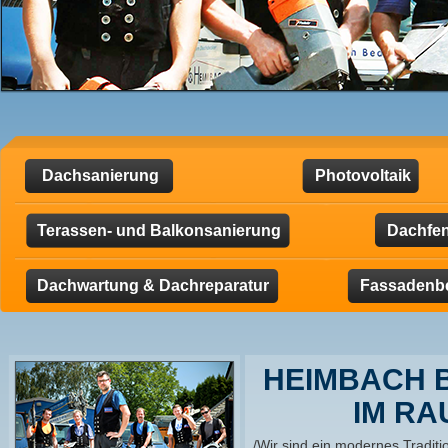
Dachsanierung
Photovoltaik
Terassen- und Balkonsanierung
Dachfen
Dachwartung & Dachreparatur
Fassadenb
HEIMBACH 
IM RA
/Wir sind ein modernes Tradi