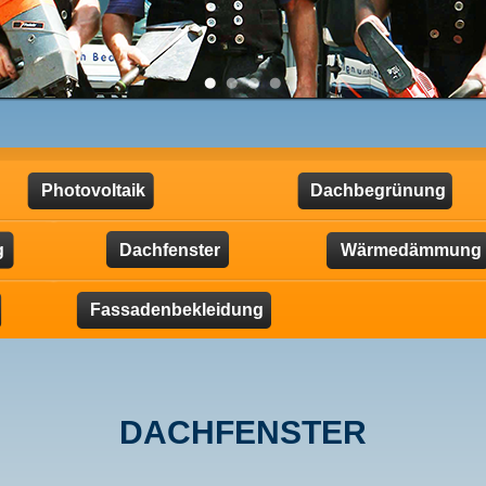
Photovoltaik
Dachbegrünung
g
Dachfenster
Wärmedämmung
Fassadenbekleidung
DACHFENSTER