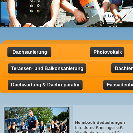
Dachsanierung
Photovoltaik
Terassen- und Balkonsanierung
Dachfen
Dachwartung & Dachreparatur
Fassadenb
Heimbach Bedachungen
Inh. Bernd Krinninger e.K.
Stauffenbergstrasse 12