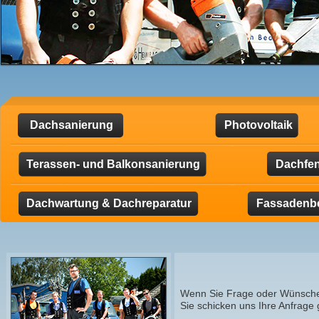
Dachsanierung
Photovoltaik
Terassen- und Balkonsanierung
Dachfen
Dachwartung & Dachreparatur
Fassadenb
Wenn Sie Frage oder Wünsche h
Sie schicken uns Ihre Anfrage 