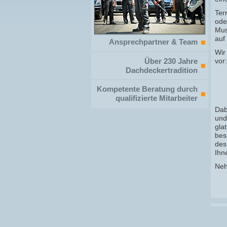
Ter
ode
Mus
auf
Ansprechpartner & Team
Wir
Über 230 Jahre
vor:
Dachdeckertradition
Kompetente Beratung durch
qualifizierte Mitarbeiter
Dab
und
gla
bes
des
Ihn
Neh