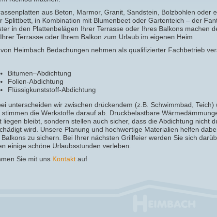
rassenplatten aus Beton, Marmor, Granit, Sandstein, Bolzbohlen oder e
r Splittbett, in Kombination mit Blumenbeet oder Gartenteich – der Fan
ter in den Plattenbelägen Ihrer Terrasse oder Ihres Balkons machen de
 Ihrer Terrasse oder Ihrem Balkon zum Urlaub im eigenen Heim.
 von Heimbach Bedachungen nehmen als qualifizierter Fachbetrieb ve
Bitumen–Abdichtung
Folien-Abdichtung
Flüssigkunststoff-Abdichtung
ei unterscheiden wir zwischen drückendem (z.B. Schwimmbad, Teich)
 stimmen die Werkstoffe darauf ab. Druckbelastbare Wärmedämmungen 
tt liegen bleibt, sondern stellen auch sicher, dass die Abdichtung nich
chädigt wird. Unsere Planung und hochwertige Materialien helfen dabe
 Balkons zu sichern. Bei Ihrer nächsten Grillfeier werden Sie sich dar
en einige schöne Urlaubsstunden verleben.
men Sie mit uns
Kontakt
auf