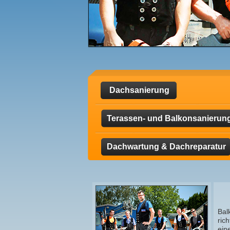
Dachsanierung
Terassen- und Balkonsanierun
Dachwartung & Dachreparatur
Bal
ric
ein