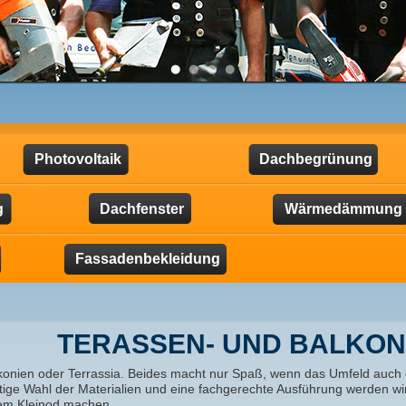
Photovoltaik
Dachbegrünung
g
Dachfenster
Wärmedämmung
Fassadenbekleidung
TERASSEN- UND BALKO
konien oder Terrassia. Beides macht nur Spaß, wenn das Umfeld auch ei
htige Wahl der Materialien und eine fachgerechte Ausführung werden wi
em Kleinod machen.