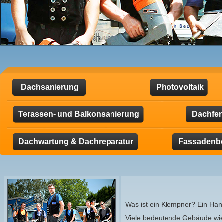
Dachsanierung
Photovoltaik
Terassen- und Balkonsanierung
Dachfen
Dachwartung & Dachreparatur
Fassadenb
Was ist ein Klempner? Ein Han
Viele bedeutende Gebäude wie 