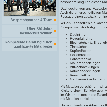
besonders lang und dieses Mate
Dachdeckungen und Fassadenve
Auch die unterschiedlichen Mat
Fassade einen zusätzlichen ind
Ansprechpartner & Team
Wir als Fachbetrieb für Dachd
Klempnermeister fertigen aus 
Über 230 Jahre
Dachdeckertradition
Dachrinnen
Regenfallrohre
Kompetente Beratung durch
Blechdächer (z.B. bei e
qualifizierte Mitarbeiter
Zinkdächer
Kupferdächer
Wasserkästen
Fensterbänke
Mauerabdeckungen
Attikaabdeckungen
Kaminabdeckungen
Kaminplatten und
Gaubenverkleidungen (
Mit Metallen verschönern wir a
Klinkersteinen, Schiefer usw.
im Winter ein gesundes Raumkl
mit Metallen bekleiden.
Die wohl häufigste Arbeit des